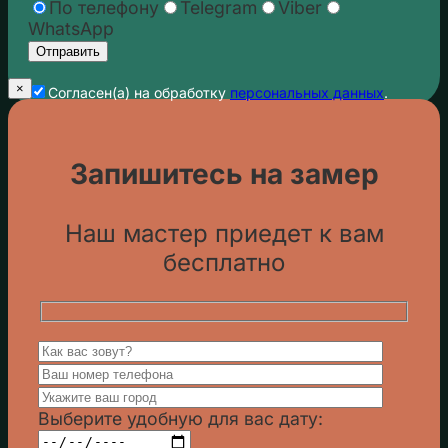
По телефону
Telegram
Viber
WhatsApp
×
Cогласен(а) на обработку
персональных данных
.
Запишитесь на замер
Наш мастер приедет к вам
бесплатно
Выберите удобную для вас дату: