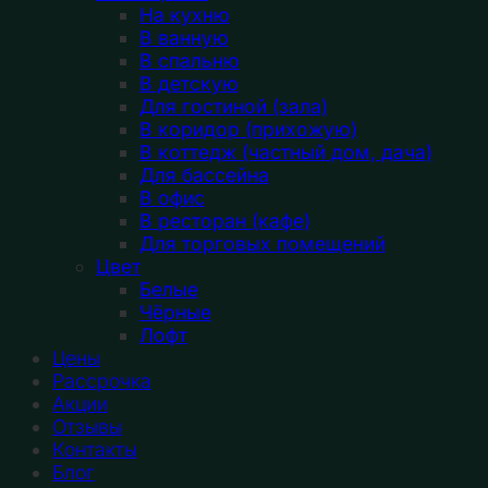
На кухню
В ванную
В спальню
В детскую
Для гостиной (зала)
В коридор (прихожую)
В коттедж (частный дом, дача)
Для бассейна
В офис
В ресторан (кафе)
Для торговых помещений
Цвет
Белые
Чёрные
Лофт
Цены
Рассрочка
Акции
Отзывы
Контакты
Блог