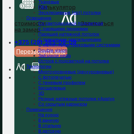
Тканевые
Калькулятор
ПВХ
Эксклюзивные (арт) потолки
Освещение
стоимости
Записаться
Со светодиодной подсветкой
на замер
С парящими линииями
Парящий натяжной потолок
С трековыми светильниками
+375 (29) 365-09-09
С магнитными трековыми системами
Double vision
Перезвоните мне
Звёздное небо
Остров с подсветкой на потолке
Технологии
Многоуровневые (двухуровневые)
С фотопечатью
С теневым профилем
Бесщелевые
3D
Резные натяжные потолки «Apply»
Со скрытым карнизом
Помещения
На кухню
В ванную
В спальню
В детскую