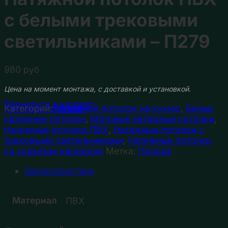
с белыми трековыми
светильниками – П279
980
руб
Цена на момент монтажа, с доставкой и установкой
.
Вернуться в каталог
Категорий:
Натяжной потолок на кухню
,
Белые
Заказать похожий
натяжные потолки
,
Матовые натяжные потолки
,
Натяжные потолки ПВХ
,
Натяжные потолки с
трековыми светильниками
,
Натяжные потолки
со скрытым карнизом
Метка:
Полоцк
Характеристики
Материал
ПВХ