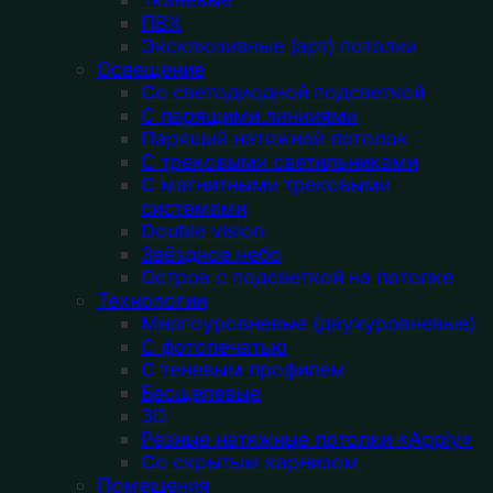
ПВХ
Эксклюзивные (арт) потолки
Освещение
Со светодиодной подсветкой
С парящими линииями
Парящий натяжной потолок
С трековыми светильниками
С магнитными трековыми
системами
Double vision
Звёздное небо
Остров с подсветкой на потолке
Технологии
Многоуровневые (двухуровневые)
С фотопечатью
С теневым профилем
Бесщелевые
3D
Резные натяжные потолки «Apply»
Со скрытым карнизом
Помещения