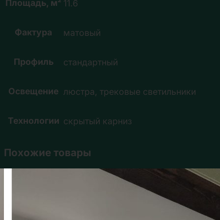
Площадь, м²
11.6
Фактура
матовый
Профиль
стандартный
Освещение
люстра, трековые светильники
Технологии
скрытый карниз
Похожие товары