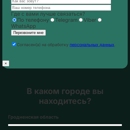
Где с вами лучше связаться?
По телефону
Telegram
Viber
WhatsApp
Cогласен(а) на обработку
персональных данных
.
×
В каком городе вы
находитесь?
Гродненская область