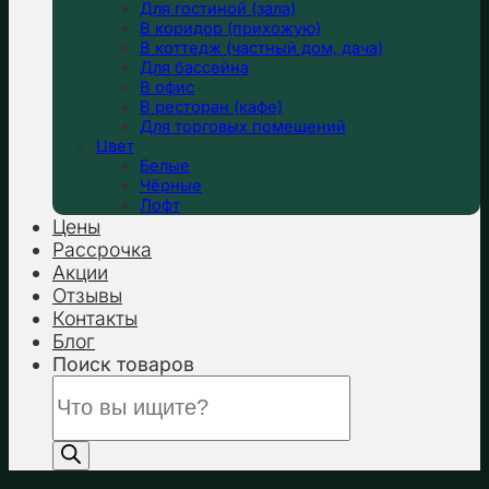
Для гостиной (зала)
В коридор (прихожую)
В коттедж (частный дом, дача)
Для бассейна
В офис
В ресторан (кафе)
Для торговых помещений
Цвет
Белые
Чёрные
Лофт
Цены
Рассрочка
Акции
Отзывы
Контакты
Блог
Поиск товаров