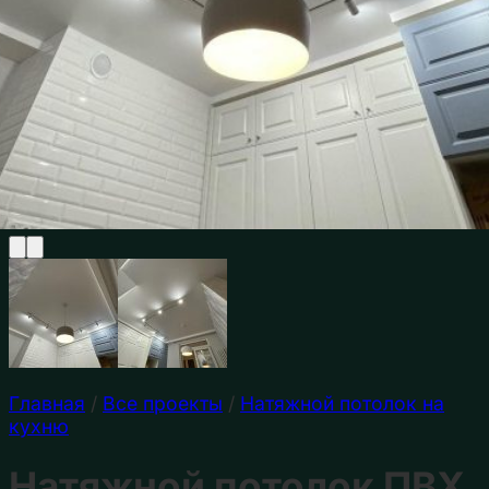
Главная
/
Все проекты
/
Натяжной потолок на
кухню
Натяжной потолок ПВХ