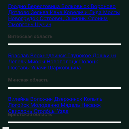
Гродно
Берестовица
Волковыск
Вороново
Дятлово
Зельва
Ивье
Кореличи
Лида
Мосты
Новогрудок
Островец
Ошмяны
Слоним
Сморгонь
Щучин
Витебская область
Браслав
Верхнедвинск
Глубокое
Дошкицы
Лепель
Миоры
Новополоцк
Полоцк
Поставы
Ушачи
Шарковщина
Минская область
Вилейка
Воложин
Дзержинск
Копыль
Логойск
Молодечно
Мядель
Несвиж
Свислочь
Столбцы
Узда
Брестская область