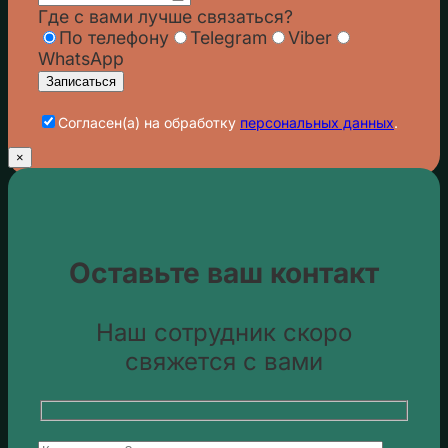
Где с вами лучше связаться?
По телефону
Telegram
Viber
WhatsApp
Cогласен(а) на обработку
персональных данных
.
×
Оставьте ваш контакт
Наш сотрудник скоро
свяжется с вами