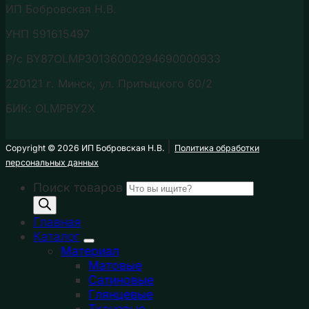
ИП Бобровская Н.В.
УНП 591615497
Р/с BY87OLMP30136000294690000933
220121 г. Минск, ул. Притыцкого 60/2
БИК: OLMPBY2X
|
Copyright ©️ 2026 ИП Бобровская Н.В.
Политика обработки
персональных данных
Поиск товаров
Главная
Каталог
Материал
Матовые
Сатиновые
Глянцевые
Тканевые