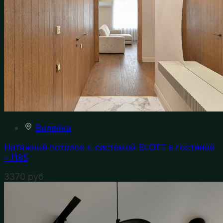
Вилейка
Натяжной потолок с системой SLOTT в гостиной
– П85
3370
руб