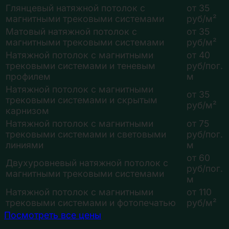
Глянцевый натяжной потолок с
от 35
магнитными трековыми системами
руб/м²
Матовый натяжной потолок с
от 35
магнитными трековыми системами
руб/м²
Натяжной потолок с магнитными
от 40
трековыми системами и теневым
руб/пог.
профилем
м
Натяжной потолок с магнитными
от 35
трековыми системами и скрытым
руб/м²
карнизом
Натяжной потолок с магнитными
от 75
трековыми системами и световыми
руб/пог.
линиями
м
от 60
Двухуровневый натяжной потолок с
руб/пог.
магнитными трековыми системами
м
Натяжной потолок с магнитными
от 110
трековыми системами и фотопечатью
руб/м²
Посмотреть все цены