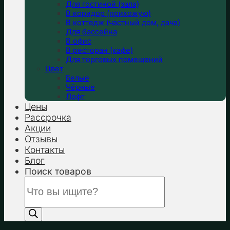
Для гостиной (зала)
В коридор (прихожую)
В коттедж (частный дом, дача)
Для бассейна
В офис
В ресторан (кафе)
Для торговых помещений
Цвет
Белые
Чёрные
Лофт
Цены
Рассрочка
Акции
Отзывы
Контакты
Блог
Поиск товаров