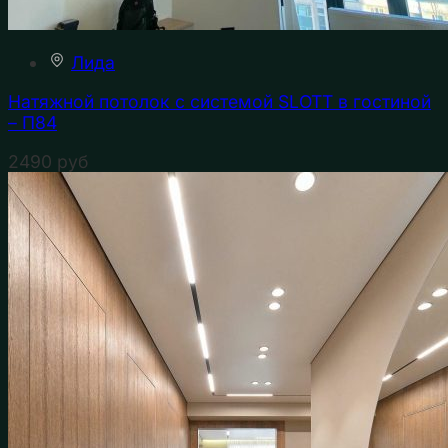
Лида
Натяжной потолок с системой SLOTT в гостиной
– П84
2490
руб