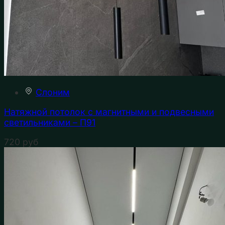
Слоним
Натяжной потолок с магнитными и подвесными
светильниками – П91
720
руб