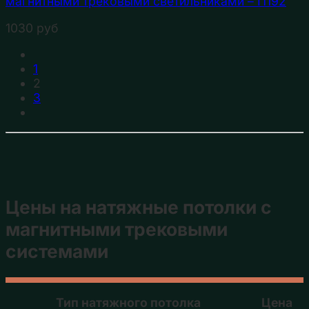
магнитными трековыми светильниками – П192
1030
руб
1
2
3
Цены на натяжные потолки с
магнитными трековыми
системами
Тип натяжного потолка
Цена