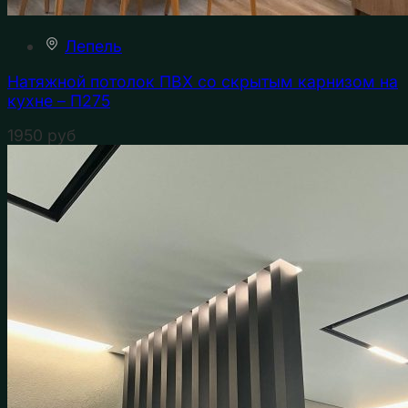
Лепель
Натяжной потолок ПВХ со скрытым карнизом на
кухне – П275
1950
руб