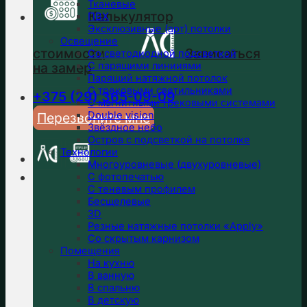
Тканевые
Калькулятор
ПВХ
Эксклюзивные (арт) потолки
Освещение
стоимости
Записаться
Со светодиодной подсветкой
на замер
С парящими линииями
Парящий натяжной потолок
С трековыми светильниками
+375 (29) 365-09-09
С магнитными трековыми системами
Double vision
Перезвоните мне
Звёздное небо
Остров с подсветкой на потолке
Технологии
Многоуровневые (двухуровневые)
С фотопечатью
С теневым профилем
Бесщелевые
3D
Резные натяжные потолки «Apply»
Со скрытым карнизом
Помещения
На кухню
В ванную
В спальню
В детскую