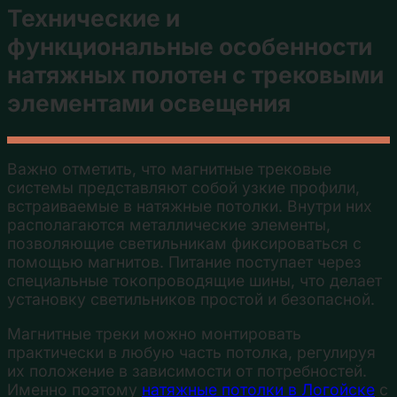
Технические и
функциональные особенности
натяжных полотен с трековыми
элементами освещения
Важно отметить, что магнитные трековые
системы представляют собой узкие профили,
встраиваемые в натяжные потолки. Внутри них
располагаются металлические элементы,
позволяющие светильникам фиксироваться с
помощью магнитов. Питание поступает через
специальные токопроводящие шины, что делает
установку светильников простой и безопасной.
Магнитные треки можно монтировать
практически в любую часть потолка, регулируя
их положение в зависимости от потребностей.
Именно поэтому
натяжные потолки в Логойске
с