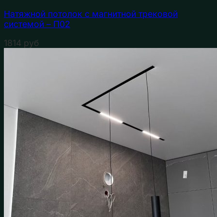
Натяжной потолок с магнитной трековой
системой – П02
1814
руб